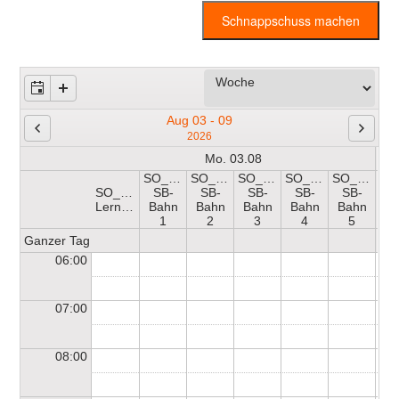
Schnappschuss machen
Aug 03 - 09
2026
Mo. 03.08
SO_HB-
SO_HB-
SO_HB-
SO_HB-
SO_HB-
SO_HB-
SB-
SB-
SB-
SB-
SB-
SO
Lernschwimmerbecken
Bahn
Bahn
Bahn
Bahn
Bahn
1
2
3
4
5
Ganzer Tag
06:00
07:00
08:00