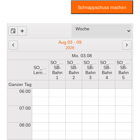
Schnappschuss machen
Aug 03 - 09
2026
Mo. 03.08
SO_HB-
SO_HB-
SO_HB-
SO_HB-
SO_HB-
SO_HB-
SB-
SB-
SB-
SB-
SB-
SO
Lernschwimmerbecken
Bahn
Bahn
Bahn
Bahn
Bahn
1
2
3
4
5
Ganzer Tag
06:00
07:00
08:00