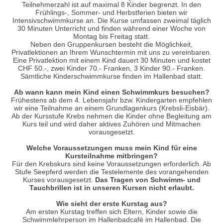
Teilnehmerzahl ist auf maximal 8 Kinder begrenzt. In den
Frühlings-, Sommer- und Herbstferien bieten wir
Intensivschwimmkurse an. Die Kurse umfassen zweimal täglich
30 Minuten Unterricht und finden während einer Woche von
Montag bis Freitag statt.
Neben den Gruppenkursen besteht die Möglichkeit,
Privatlektionen an Ihrem Wunschtermin mit uns zu vereinbaren.
Eine Privatlektion mit einem Kind dauert 30 Minuten und kostet
CHF 50.-, zwei Kinder 70.- Franken, 3 Kinder 90.- Franken.
Sämtliche Kinderschwimmkurse finden im Hallenbad statt.
Ab wann kann mein Kind einen Schwimmkurs besuchen?
Frühestens ab dem 4. Lebensjahr bzw. Kindergarten empfehlen
wir eine Teilnahme an einem Grundlagenkurs (Krebsli-Eisbär).
Ab der Kursstufe Krebs nehmen die Kinder ohne Begleitung am
Kurs teil und wird daher aktives Zuhören und Mitmachen
vorausgesetzt.
Welche Voraussetzungen muss mein Kind für eine
Kursteilnahme mitbringen?
Für den Krebskurs sind keine Voraussetzungen erforderlich. Ab
Stufe Seepferd werden die Testelemente des vorangehenden
Kurses vorausgesetzt.
Das Tragen von Schwimm- und
Tauchbrillen ist in unseren Kursen nicht erlaubt.
Wie sieht der erste Kurstag aus?
Am ersten Kurstag treffen sich Eltern, Kinder sowie die
Schwimmlehrperson im Hallenbadcafé im Hallenbad. Die