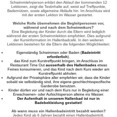
Schwimmlehrperson erklärt den Ablauf der kommenden 12
Lektionen, zeigt die Testinhalte auf, weist auf Treffpunkte,
Bademützen, sowie allgemeine Abläufe hin. Im Anschluss wird
mit der ersten Lektion im Wasser gestartet.
Welche Rolle übernehmen die Begleitpersonen vor,
während und nach dem Schwimmkurs?
Eine Begleitung der Kinder durch die Eltern wird lediglich
während der ersten Schwimmlektion empfohlen. Dies aufgrund
der Kursinformation im Hallenbadcafé. In den weiteren
Lektionen bestehen für die Eltern die folgenden Möglichkeiten:
Eigenständig Schwimmen oder Baden (
Badeintritt
erforderlich
).
das Kind zum Kurstreffpunkt bringen, im Anschluss im
Restaurant Time Out
ausserhalb des Hallenbades
etwas
Feines konsumieren, und das Kind nach dem Kurs wieder am
Kurstreffpunkt abholen.
Aufgrund der Privatsphäre aller empfehlen wir, dass die Kinder
sobald sie selbständig sind, ihre eigene geschlechtsspezifische
Garderobe benutzen.
Kinder dürfen vor und nach dem Kurs nur in Begleitung einer
Erwachsenen- oder Aufsichtsperson alleine ins Wasser.
Der Aufenthalt in unserem Hallenbad ist nur in
Badebekleidung gestattet!
Ab wann muss ein Hallenbadeintritt bezahlt werden?
Jedes Kind ab 6 Jahren bezahlt einen Hallenbadeintritt.