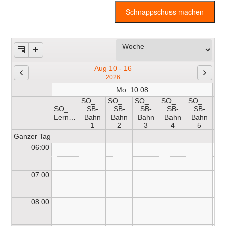
Schnappschuss machen
Aug 10 - 16
2026
Mo. 10.08
SO_HB-
SO_HB-
SO_HB-
SO_HB-
SO_HB-
SO_HB-
SB-
SB-
SB-
SB-
SB-
SO
Lernschwimmerbecken
Bahn
Bahn
Bahn
Bahn
Bahn
1
2
3
4
5
Ganzer Tag
06:00
07:00
08:00