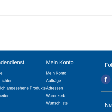
dendienst
Mein Konto
Fo
he
Mein Konto
richten
Aufträge
lich angesehene Produkte
Adressen
eiten
Warenkorb
Wunschliste
Ne